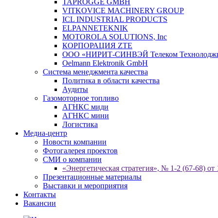
TAPROGGE GMBH
VITKOVICE MACHINERY GROUP
ICL INDUSTRIAL PRODUCTS
ELPANNETEKNIK
MOTOROLA SOLUTIONS, Inc
КОРПОРАЦИЯ ZTE
ООО «НИРИТ-СИНВЭЙ Телеком Технолодж
Oelmann Elektronik GmbH
Система менеджмента качества
Политика в области качества
Аудиты
Газомоторное топливо
АГНКС миди
АГНКС мини
Логистика
Медиа-центр
Новости компании
Фотогалерея проектов
СМИ о компании
«Энергетическая стратегия», № 1-2 (67-68) от 
Презентационные материалы
Выставки и мероприятия
Контакты
Вакансии