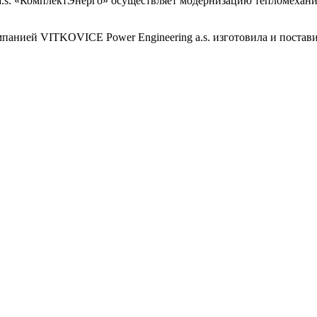
.s. «КомплектЭнерго» осуществляет модернизацию тепломеханич
мпанией VITKOVICE Power Engineering a.s. изготовила и поста